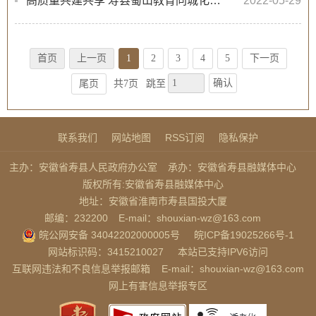
高质量共建共享 寿县蜀山教育同城化一体化再上新台阶
2022-05-29
首页
上一页
1
2
3
4
5
下一页
确认
尾页
共7页
跳至
联系我们
网站地图
RSS订阅
隐私保护
主办：安徽省寿县人民政府办公室
承办：安徽省寿县融媒体中心
版权所有:安徽省寿县融媒体中心
地址：安徽省淮南市寿县国投大厦
邮编：232200
E-mail：shouxian-wz@163.com
皖公网安备 34042202000005号
皖ICP备19025266号-1
网站标识码：3415210027
本站已支持IPV6访问
互联网违法和不良信息举报邮箱
E-mail：shouxian-wz@163.com
网上有害信息举报专区