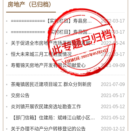
房地产（已归档）
=============【实时栏目】寿县房地产商品房销售价格备案情况=============
2022-03-17
=============【实时栏目】寿县国有建设用地使用权挂牌出让公告=============
2022-03-17
关于促进全市房地产市场平稳健康发展的意见
2022-05-24
恒大未来城三月工程进度情况
2022-03-17
寿蜀锦天房地产开发有限公司献爱心
2021-09-09
茶庵镇居民迁建项目竣工 群众分到新房
2021-07-09
交房公告
2021-05-17
炎刘镇开展农民建房选址勘查工作
2021-05-12
【部门信箱】住建局：斌峰江山赋小区存在消防隐患
2021-05-12
关于办理不动产分户转移登记的公告
2020-12-12