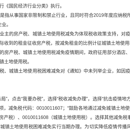
行《国民经济行业分类》执行。
是指从事国家非限制和禁止行业，且同时符合2019
年度应纳税所
企业。
业主的房产税、城镇
土地使用税减免
为体现税收政策支持，对
际收到的
租金征收房产税，按减免租金的比例计征城镇土地使用
的房产税、城镇土地
使用税减免
疫情期间，政府征用部分酒店
镇土
地使用税。
税、城镇土地使用税
困难减免
对《通知》中未列举企业，如因
局”，点击“我要
办税”，选择“税收减免办理”，选择“抗击疫情地
项，减免税代码：0010011607；“鼓励各地通过
减免城镇土地使
房产税）、0010011608（城
镇土地使用税）。选择其他减免税
、城镇土地使用税困难
减免实行当期办理。为切实降低疫情传播