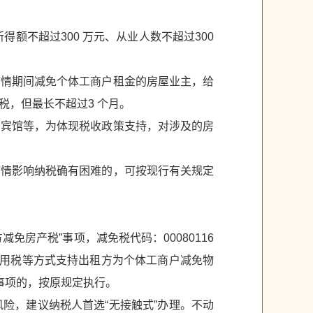
得额不超过300 万元、从业人数不超过300
疫情期间减免个体工商户租金的房
屋业主，给
税，但最
长不超过3 个月。
、宾馆等，为体现税收政策支
持，对涉及的房
疫情影响纳税确有困难的，
可按现行有关规定
方减免房产
税”事项，减免税代码：00080116
用税等方式支持出租方为个体工商户减免物
事项的，按原规定执行。
风险，建议纳税人首选
“无接触式”办理。不动