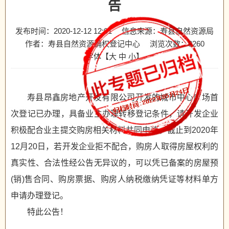
告
发布时间：2020-12-12 12:01
信息来源：寿县自然资源局
作者：寿县自然资源确权登记中心
浏览次数：
3260
字体【
大
中
小
】
寿县昂鑫房地产开发有限公司开发的城市中心广场首
次登记已办理，具备业主办理转移登记条件，请开发企业
积极配合业主
提交购房相关材料共同申请。截止到2020年
12月20日，若开发企业拒不配合，购房人取得房屋权利的
真实性、合法性经公告无
异议的，可以凭已备案的房屋预
(销)售合同、购房票据、购房人纳税缴纳凭证等材料单方
申请办理登记。
特此公告！