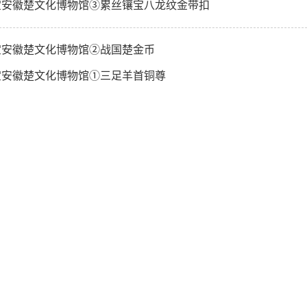
宝安徽楚文化博物馆③累丝镶宝八龙纹金带扣
宝安徽楚文化博物馆②战国楚金币
宝安徽楚文化博物馆①三足羊首铜尊