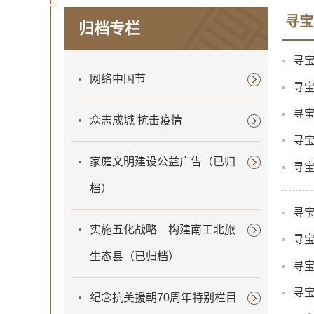
寻宝
归档专栏
寻
网络中国节
寻宝
寻
众志成城 抗击疫情
寻宝
家庭文明建设公益广告（已归
寻
档）
寻宝
实施五化战略 构建南工北旅
寻宝
生态县（已归档）
寻宝
寻
纪念抗美援朝70周年特别栏目