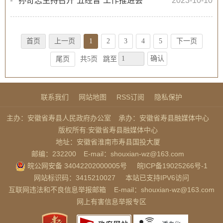
孙奇志主持召开“五经普”工作推进会
2023-10-10
首页
上一页
1
2
3
4
5
下一页
确认
尾页
共5页
跳至
联系我们
网站地图
RSS订阅
隐私保护
主办：安徽省寿县人民政府办公室
承办：安徽省寿县融媒体中心
版权所有:安徽省寿县融媒体中心
地址：安徽省淮南市寿县国投大厦
邮编：232200
E-mail：shouxian-wz@163.com
皖公网安备 34042202000005号
皖ICP备19025266号-1
网站标识码：3415210027
本站已支持IPV6访问
互联网违法和不良信息举报邮箱
E-mail：shouxian-wz@163.com
网上有害信息举报专区