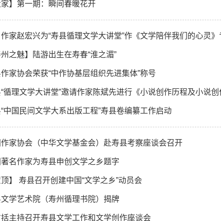
大家】第一期：瞬间春暖花开
名作家赵宏兴为“寿县循理文学大讲堂”作《文学陪伴我们的心灵》
州之魅】陆游出生在寿春“淮之湄”
县作家协会荣获“中作协基层组织先进集体”称号
县“循理文学大讲堂”邀请作家陈斌先进行《小说创作历程及小说
县“中国民间文学大系出版工程”寿县卷编纂工作启动
国作家协会（中华文学基金会）赴寿县考察座谈会召开
国著名作家为寿县申创文学之乡题字
顶】 寿县召开创建中国“文学之乡”动员会
县文学艺术院（寿州循理书院）揭牌
方括主持召开寿县文学工作和文学创作座谈会