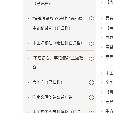
【
（已归档）
著
“决战脱贫攻坚 决胜全面小康”
【寿
主题纪录片（已归档）
寿
中国好粮油（老栏目已归档）
寿
寿
“不忘初心、牢记使命”主题教
育
中
房地产（已归档）
全
【置
淮南文明创建公益广告
寿
牛
中国梦优秀节目展播（已归