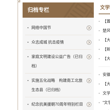
文学
归档专栏
【置
网络中国节
楚风
【
众志成城 抗击疫情
【
家庭文明建设公益广告（已归
【
档）
安
实施五化战略 构建南工北旅
【
生态县（已归档）
文学
“文
纪念抗美援朝70周年特别栏目