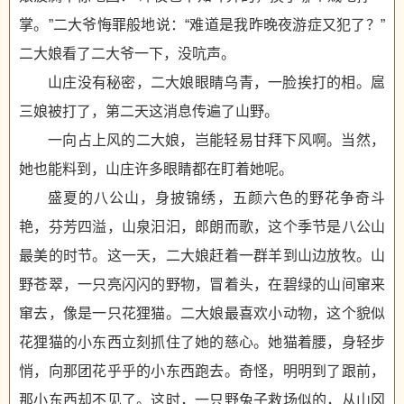
掌。”二大爷悔罪般地说：“难道是我昨晚夜游症又犯了？”
二大娘看了二大爷一下，没吭声。
山庄没有秘密，二大娘眼睛乌青，一脸挨打的相。扈
三娘被打了，第二天这消息传遍了山野。
一向占上风的二大娘，岂能轻易甘拜下风啊。当然，
她也能料到，山庄许多眼睛都在盯着她呢。
盛夏的八公山，身披锦绣，五颜六色的野花争奇斗
艳，芬芳四溢，山泉汩汩，郎朗而歌，这个季节是八公山
最美的时节。这一天，二大娘赶着一群羊到山边放牧。山
野苍翠，一只亮闪闪的野物，冒着头，在碧绿的山间窜来
窜去，像是一只花狸猫。二大娘最喜欢小动物，这个貌似
花狸猫的小东西立刻抓住了她的慈心。她猫着腰，身轻步
悄，向那团花乎乎的小东西跑去。奇怪，明明到了跟前，
那小东西却不见了。这时，一只野兔子救场似的，从山冈