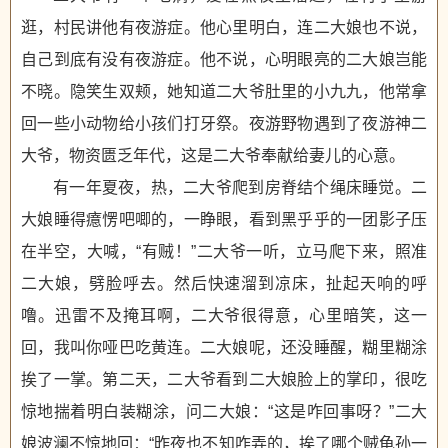
逛，村民讲他有夜游症。他心里明白，连二大娘也不说，
自己到底有没有夜游症。他不说，心明眼亮的二大娘岂能
不晓。隐笑生双颊，她知道二大爷肚里的小九九，他常拿
回一些小动物给小孩们打牙祭。夜游野物遇到了夜游神二
大爷，物资匮乏年代，这是二大爷奉献给妻儿的心意。
有一年夏夜，热，二大爷爬到房脊结个绳床睡觉。二
大娘睡得癔愣吧唧的，一睁眼，看到黑乎乎的一团影子压
在半空，大喊，“有贼！”二大爷一听，立马爬下来，照准
二大娘，劈脸呼去。然后快速溜到凉床，扯起天响的呼
噜。迅雷不及掩耳啊，二大爷很得意，心里暗笑，这一
回，我叫你哑巴吃黄连。二大娘呢，还没睡醒，糊里糊涂
挨了一掌。第二天，二大爷看到二大娘脸上的掌印，很吃
惊地揣着明白装糊涂，问二大娘：“这是咋回事呀？”二大
娘波澜不惊地回：“昨夜也不知咋弄的，挨了哪个贼龟孙一