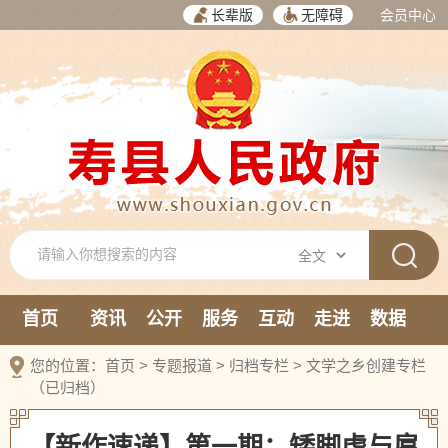
长辈版
无障碍
会员中心
首页
资讯
公开
服务
互动
走进
数据
新媒体
您的位置：
首页
>
专题报道
>
归档专栏
>
文学之乡创建专栏
（已归档）
【新作速递】第一期：矮脚虎与扈