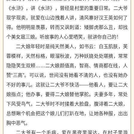
《水浒》，讲《水浒》，曾经是村里的重要日常。二大爷
现学现卖，就爱在山边拽着人讲，清风寨好汉王英如何了
得。他明明是羡慕，转而又讽刺道：矮脚虎那么丑，却找
个美女扈三娘。听故事的人心里哂笑，就讲你自己的！
二大娘年轻时是纯天然美人，如书云：白玉肌肤，芙
蓉模样，天然标格，眼溜秋波，万种妖娆处处堪摘，常常
隐隐笑生双颊……二大娘颜值高，智商、情商都在线，人
赞“三高”。可以说，世间没有她看不清的人，也没有她办
不好的事儿。这就让二大爷不快活——他看人，要让二大
娘指点；他办事，要得二大娘替他掌舵。夫妻多年，常处
下风受鸟气，二大爷时不时揉着大脸盘，腹诽着二大娘，
总想瞅个机会把这个娘儿们打趴在地，让她各种服，出出
胸中恶气。
二大爷有一个毛病，爱在黑夜里溜达，在村子里游