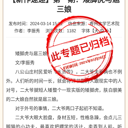
三娘
发布时间：2024-03-14 15:32
信息来源：寿州文学艺术院
作者：李振秀
浏览次数：
1182
字体【
大
中
小
】
矮脚虎与扈三娘
文/李振秀
八公山庄村民爱听《水浒传》，二大爷夫妻俩也不例
外。人们听的时间一长，就会将评书里的人跟现实中的人
对号，二大爷腿短人矮整个一现实版的矮脚虎，肤白貌美
的二大娘自然就是扈三娘。
对于外号的事情，二大爷两口子起初不知道。
二大爷大眼大脸盘，身材五短，性格急躁，会点儿三
脚猫的小功夫，最喜欢把瞟学的活计，卖弄到人前。听