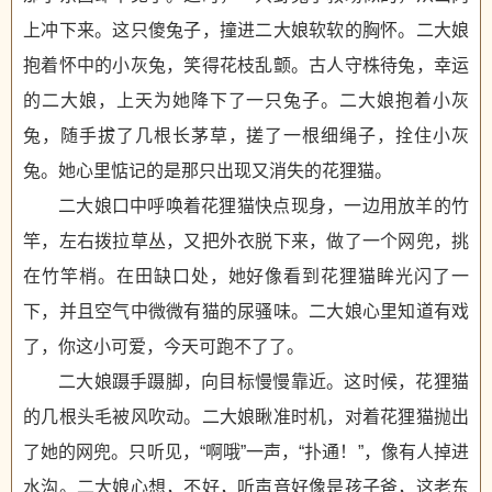
上冲下来。这只傻兔子，撞进二大娘软软的胸怀。二大娘
抱着怀中的小灰兔，笑得花枝乱颤。古人守株待兔，幸运
的二大娘，上天为她降下了一只兔子。二大娘抱着小灰
兔，随手拔了几根长茅草，搓了一根细绳子，拴住小灰
兔。她心里惦记的是那只出现又消失的花狸猫。
二大娘口中呼唤着花狸猫快点现身，一边用放羊的竹
竿，左右拨拉草丛，又把外衣脱下来，做了一个网兜，挑
在竹竿梢。在田缺口处，她好像看到花狸猫眸光闪了一
下，并且空气中微微有猫的尿骚味。二大娘心里知道有戏
了，你这小可爱，今天可跑不了了。
二大娘蹑手蹑脚，向目标慢慢靠近。这时候，花狸猫
的几根头毛被风吹动。二大娘瞅准时机，对着花狸猫抛出
了她的网兜。只听见，“啊哦”一声，“扑通！”，像有人掉进
水沟。二大娘心想，不好，听声音好像是孩子爸，这老东