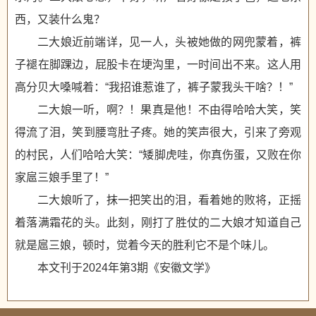
西，又装什么鬼？
二大娘近前端详，见一人，头被她做的网兜蒙着，裤
子褪在脚踝边，屁股卡在埂沟里，一时间出不来。这人用
高分贝大嗓喊着：“我招谁惹谁了，裤子蒙我头干啥？！”
二大娘一听，啊？！果真是他！不由得哈哈大笑，笑
得流了泪，笑到腰弯肚子疼。她的笑声很大，引来了旁观
的村民，人们哈哈大笑：“矮脚虎哇，你真伤蛋，又败在你
家扈三娘手里了！”
二大娘听了，抹一把笑出的泪，看着她的败将，正摇
着落满霜花的头。此刻，刚打了胜仗的二大娘才知道自己
就是扈三娘，顿时，觉着今天的胜利它不是个味儿。
本文刊于2024年第3期《安徽文学》