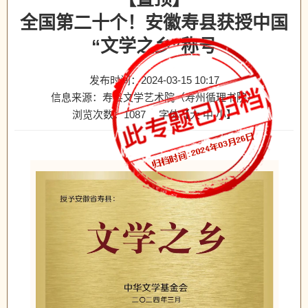
全国第二十个！安徽寿县获授中国
“文学之乡”称号
发布时间：2024-03-15 10:17
信息来源：寿县文学艺术院（寿州循理书院）
浏览次数：
1087
字体【
大
中
小
】