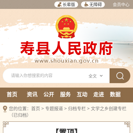
长辈版
无障碍
会员中心
首页
资讯
公开
服务
互动
走进
数据
新媒体
您的位置：
首页
>
专题报道
>
归档专栏
>
文学之乡创建专栏
（已归档）
【置顶】