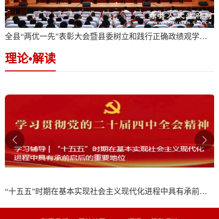
展新篇章
全县“两优一先”表彰大会暨县委树立和践行正确政绩观学习教育专题党课报告会举行
理论•解读
“十五五”时期在基本实现社会主义现代化进程中具有承前启后的重要地位