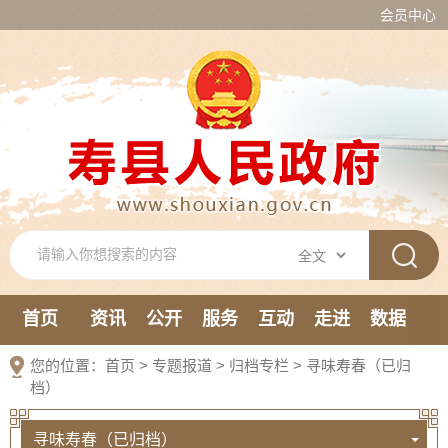
会员中心
首页
资讯
公开
服务
互动
走进
数据
新媒体
您的位置：
首页
>
专题报道
>
归档专栏
>
寻味寿春（已归
档）
寻味寿春（已归档）