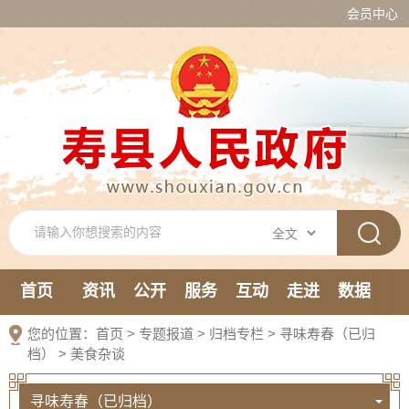
会员中心
首页
资讯
公开
服务
互动
走进
数据
新媒体
您的位置：
首页
>
专题报道
>
归档专栏
>
寻味寿春（已归
档）
>
美食杂谈
寻味寿春（已归档）