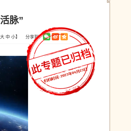
活脉”
分享到：
大
中
小
】