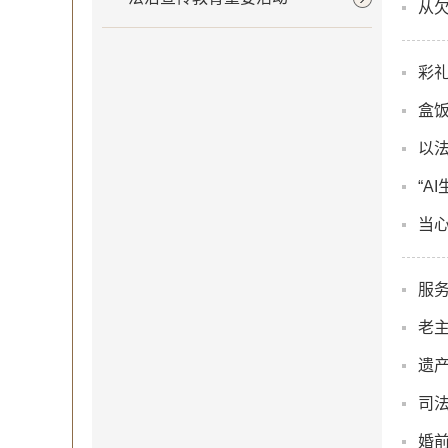
从欠
彩
盒饭
以法
“A
当心
服
老
遗
司法
婚