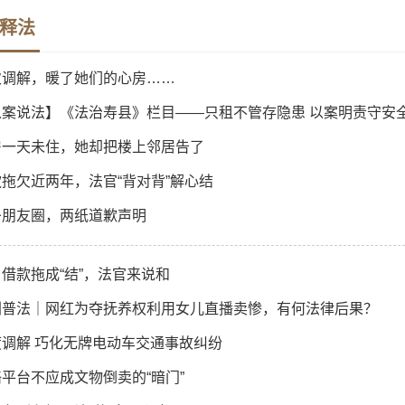
释法
次调解，暖了她们的心房……
以案说法】《法治寿县》栏目——只租不管存隐患 以案明责守安
房一天未住，她却把楼上邻居告了
拖欠近两年，法官“背对背”解心结
条朋友圈，两纸道歉声明
借款拖成“结”，法官来说和
剧普法｜网红为夺抚养权利用女儿直播卖惨，有何法律后果？
度调解 巧化无牌电动车交通事故纠纷
平台不应成文物倒卖的“暗门”