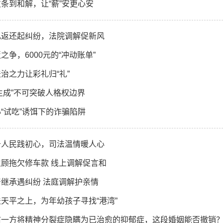
条到和解，让“薪”安更心安
礼返还起纠纷，法院调解促新风
之争，6000元的“冲动账单”
治之力让彩礼归“礼”
I生成”不可突破人格权边界
“试吃”诱饵下的诈骗陷阱
务人民践初心，司法温情暖人心
主顾拖欠修车款 线上调解促言和
产继承遇纠纷 法庭调解护亲情
天平之上，为年幼孩子寻找“港湾”
前一方将精神分裂症隐瞒为已治愈的抑郁症，这段婚姻能否撤销