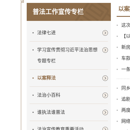
以案
普法工作宣传专栏
这
法律七进
【
新
学习宣传贯彻习近平法治思想
车款
专题专栏
一
以案释法
同乡
法治小百科
追
两
谁执法谁普法
网络
法治宣传教育重要活动