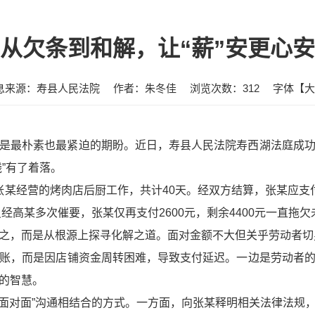
从欠条到和解，让“薪”安更心安
息来源：寿县人民法院
作者：朱冬佳
浏览次数：
312
字体【
大
是最朴素也最紧迫的期盼。近日，寿县人民法院寿西湖法庭成
”有了着落。
在张某经营的烤肉店后厨工作，共计40天。经双方结算，张某应支付
虽经高某多次催要，张某仅再支付2600元，剩余4400元一直拖
之，而是从根源上探寻化解之道。面对金额不大但关乎劳动者切身利
账，而是因店铺资金周转困难，导致支付延迟。一边是劳动者
的智慧。
与“面对面”沟通相结合的方式。一方面，向张某释明相关法律法规