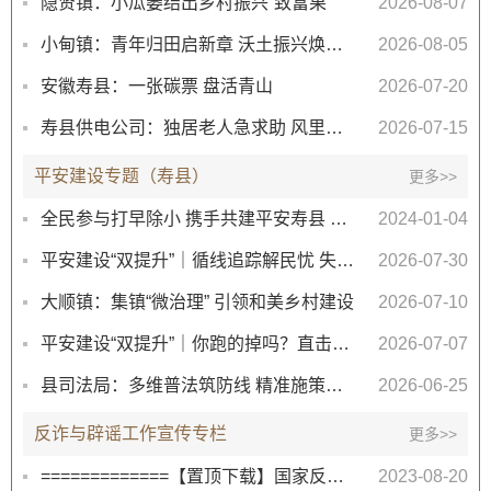
隐贤镇：小瓜蒌结出乡村振兴“致富果”
2026-08-07
小甸镇：青年归田启新章 沃土振兴焕新颜
2026-08-05
安徽寿县：一张碳票 盘活青山
2026-07-20
寿县供电公司：独居老人急求助 风里雨里来帮忙
2026-07-15
平安建设专题（寿县）
更多>>
全民参与打早除小 携手共建平安寿县 ——致全县人民群众的一封信
2024-01-04
平安建设“双提升”｜循线追踪解民忧 失物复得暖人心
2026-07-30
大顺镇：集镇“微治理” 引领和美乡村建设
2026-07-10
平安建设“双提升”｜你跑的掉吗？直击寿县警方抓捕现场！
2026-07-07
县司法局：多维普法筑防线 精准施策护平安
2026-06-25
反诈与辟谣工作宣传专栏
更多>>
=============【置顶下载】国家反诈中心APP扫码下载与指南=============
2023-08-20