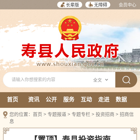
长辈版
无障碍
会员中心
首页
资讯
公开
服务
互动
走进
数据
新媒体
您的位置：
首页
>
专题报道
>
专题专栏
>
投资招商
>
招商信
息
【置顶】寿县投资指南