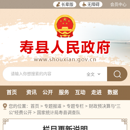
长辈版
无障碍
会员中心
首页
资讯
公开
服务
互动
走进
数据
新媒体
您的位置：
首页
>
专题报道
>
专题专栏
>
财政预决算与“三
公”经费公开
>
国家统计局寿县调查队
栏目更新说明