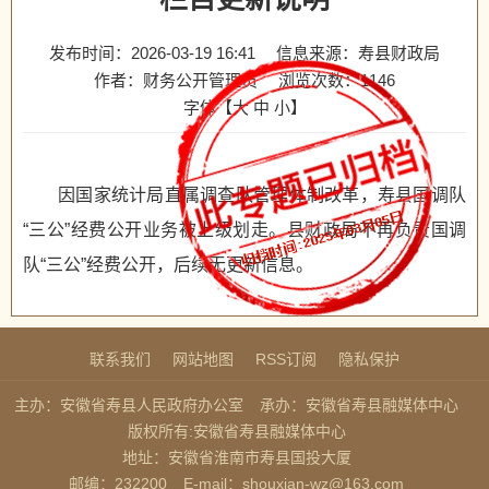
发布时间：2026-03-19 16:41
信息来源：寿县财政局
作者：财务公开管理员
浏览次数：
1146
字体【
大
中
小
】
因国家统计局直属调查队管理体制改革，寿县国调队
“三公”经费公开业务被上级划走。县财政局不再负责国调
队“三公”经费公开，后续无更新信息。
联系我们
网站地图
RSS订阅
隐私保护
主办：安徽省寿县人民政府办公室
承办：安徽省寿县融媒体中心
版权所有:安徽省寿县融媒体中心
地址：安徽省淮南市寿县国投大厦
邮编：232200
E-mail：shouxian-wz@163.com