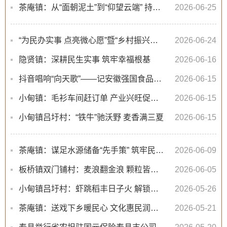
茶庵镇：从“面朝泥土”到“仰望云端” 持续推进“汗水农业”向“智慧农业”转型
2026-06-25
“为民办实事 点亮微心愿”暨“乡村振兴梦想课堂”主题志愿服务活动走进寿县迎河镇大店小学
2026-06-24
隐贤镇：深耕民生实事 筑牢幸福根基
2026-06-16
抖音唱响“向天歌”——记安徽强国食品科技有限公司董事长魏强国
2026-06-15
小甸镇：毛衫车间赶订单 产业兴旺促增收
2026-06-15
小甸镇吕圩村：“铁牛”驰沃野 麦香满三夏
2026-06-15
茶庵镇：谋足水源储备“先手策” 筑牢民生用水“基本盘”
2026-06-09
板桥镇双门铺村：麦浪翻金浪 颗粒皆归仓
2026-06-05
小甸镇吕圩村：虾跳稻丰日子火 解锁乡村振兴“致富密码”
2026-05-26
茶庵镇：送戏下乡暖民心 文化惠民润乡村
2026-05-21