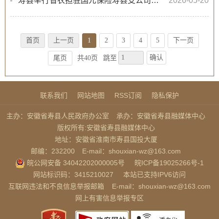
寿县举行省农担驻国元保险寿县支公司办事处揭牌仪式
2026-05-20
首页
上一页
1
2
3
4
5
下一页
确认
尾页
共40页
跳至
联系我们
网站地图
RSS订阅
隐私保护
主办：安徽省寿县人民政府办公室
承办：安徽省寿县融媒体中心
版权所有:安徽省寿县融媒体中心
地址：安徽省淮南市寿县国投大厦
邮编：232200
E-mail：shouxian-wz@163.com
皖公网安备 34042202000005号
皖ICP备19025266号-1
网站标识码：3415210027
本站已支持IPV6访问
互联网违法和不良信息举报邮箱
E-mail：shouxian-wz@163.com
网上有害信息举报专区