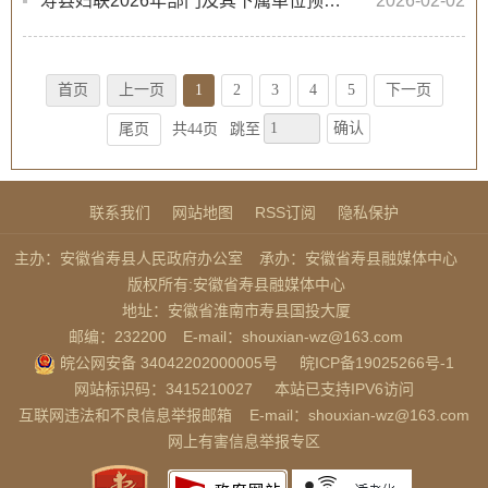
寿县妇联2026年部门及其下属单位预算及“三公”经费预算公开
2026-02-02
首页
上一页
1
2
3
4
5
下一页
确认
尾页
共44页
跳至
联系我们
网站地图
RSS订阅
隐私保护
主办：安徽省寿县人民政府办公室
承办：安徽省寿县融媒体中心
版权所有:安徽省寿县融媒体中心
地址：安徽省淮南市寿县国投大厦
邮编：232200
E-mail：shouxian-wz@163.com
皖公网安备 34042202000005号
皖ICP备19025266号-1
网站标识码：3415210027
本站已支持IPV6访问
互联网违法和不良信息举报邮箱
E-mail：shouxian-wz@163.com
网上有害信息举报专区