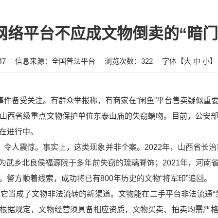
网络平台不应成文物倒卖的“暗门
47
信息来源：全国普法平台
浏览次数：
322
字体【
大
中
小
】
”事件备受关注。有群众举报称，有商家在“闲鱼”平台售卖疑似重
山西省级重点文物保护单位东泰山庙的失窃螭吻。目前，公安
在进行中。
，令人震惊。事实上，这类现象并非个案。2022年，山西省长
实为武乡北良侯福源院于多年前失窃的琉璃脊饰；2021年，河
警方顺着线索，成功将已有800年历史的文物“将军印”追回。
它当成了文物非法流转的新渠道。文物能在二手平台非法流通“
根据规定，文物经营须具备相应资质，文物买卖、拍卖均需严