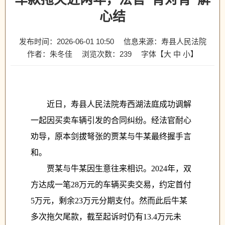
心结
发布时间：2026-06-01 10:50
信息来源：寿县人民法院
作者：朱冬佳
浏览次数：
239
字体【
大
中
小
】
近日，寿县人民法院寿西湖法庭成功调解
一起因买卖车辆引发的合同纠纷。经法官耐心
劝导，原本
剑拔弩张
的贾某与牛某最终握手言
和。
贾某与牛某因生意往来相识。
2024年，双
方达成一笔28万元的车辆买卖交易，约定首付
5万元，剩余23万元分期支付。然而此后牛某
多次拖欠尾款，截至起诉时仍有13.4万元未