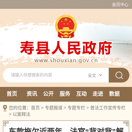
会员中心
首页
资讯
公开
服务
互动
走进
数据
新媒体
您的位置：
首页
>
专题报道
>
专题专栏
>
普法工作宣传专栏
>
以案释法
车款拖欠近两年，法官“背对背”解