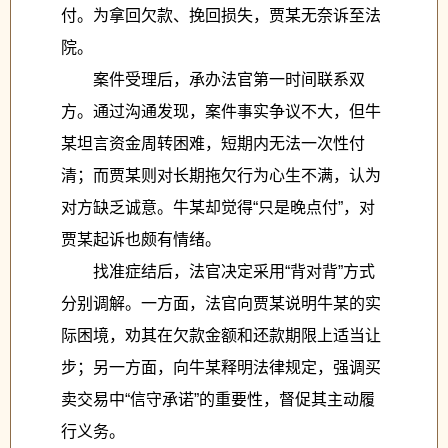
付。为拿回欠款、挽回损失，贾某无奈诉至法
院。
案件受理后，承办法官第一时间联系双
方。通过沟通发现，案件事实争议不大，但牛
某坦言资金周转困难，短期内无法一次性付
清；而贾某则对长期拖欠行为心生不满，认为
对方缺乏诚意。牛某却觉得
“
只是晚点付
”
，对
贾某起诉也颇有情绪。
找准症结后，法官决定采用
“
背对背
”
方式
分别调解。一方面，法官向贾某说明牛某的实
际困境，劝其在欠款金额和还款期限上适当让
步；另一方面，向牛某释明法律规定，强调买
卖交易中
“
信守承诺
”
的重要性，督促其主动履
行义务。