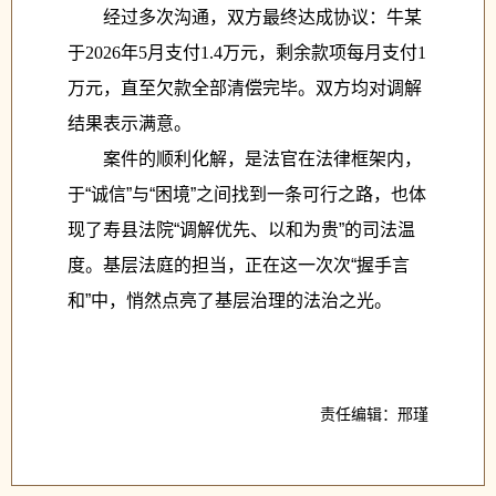
经过多次沟通，双方最终达成协议：牛某
于
2026年5月支付1.4万元，剩余款项每月支付1
万元，直至欠款全部清偿完毕。双方均对
调解
结果表示满意。
案件的顺利化解，是法官在法律框架内，
于
“
诚信
”
与
“
困境
”
之间找到一条可行之路，也体
现了寿县法院
“
调解优先、以和为贵
”
的司法温
度。基层法庭的担当，正在这一次次
“
握手言
和
”
中，悄然点亮了基层治理的法治之光。
责任编辑：邢瑾