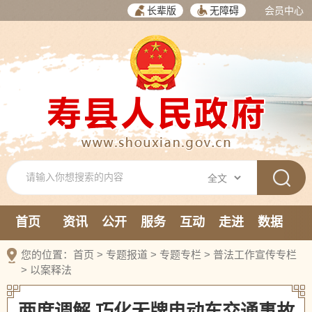
长辈版
无障碍
会员中心
首页
资讯
公开
服务
互动
走进
数据
新媒体
您的位置：
首页
>
专题报道
>
专题专栏
>
普法工作宣传专栏
>
以案释法
两度调解 巧化无牌电动车交通事故