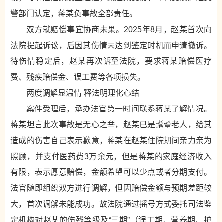
警部门认定，蒋某负事故全部责任。
双方就赔偿事宜协商未果。2025年8月，赵某首次向
法院提起诉讼，后因其伤情未达到鉴定时机而申请撤诉。
待伤情稳定后，赵某再次诉至法院，要求蒋某赔偿医疗
费、残疾赔偿金、误工费等各项损失。
两度调解显温情 释法明理化心结
案件受理后，承办法官第一时间联系蒋某了解情况。
蒋某坦言此次事故是无心之举，赵某已是耄耋老人，给其
造成的伤害自己表示歉意，蒋某在赵某住院期间亲力亲为
照顾，并支付医药费3万余元，但是蒋某的家庭经济收入
有限，表示愿意赔偿，金额希望可以少点或者分期支付。
法官随即组织双方进行调解，但因赔偿金额与预期差距较
大，首次调解未能成功。故法院通过摇号方式委托司法鉴
定机构对赵某的伤残等级及“三期”（误工期、营养期、护