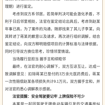
理期）进行鉴定。
考虑到双方系邻居，若简单判决可能会激化矛盾，不
利于日后邻里相处，法官在鉴定结论出具后，考虑到赵某
年事已高，为了案件的沟通，随即找来了其儿子李某，向
其转述了蒋某的歉意以及请求，再次进行组织调解，结合
鉴定结论，向双方释明赔偿项目的计算标准与法律依据，
同时引导双方换位思考，珍惜邻里情谊。
当场履行显担当 握手言和续睦邻
最终，在法官的耐心调解下，双方互谅互让，达成一
致调解意见：扣除蒋某已垫付的3万余元医药费后，蒋某
一次性赔偿赵某各项损失共计9.1万元，双方握手言和，并
对法官的悉心调解表示感谢。
法官提醒：安全驾驶要记牢 上牌保险不可少
本案是一起因驾驶无牌电动车辆引发的交通事故纠