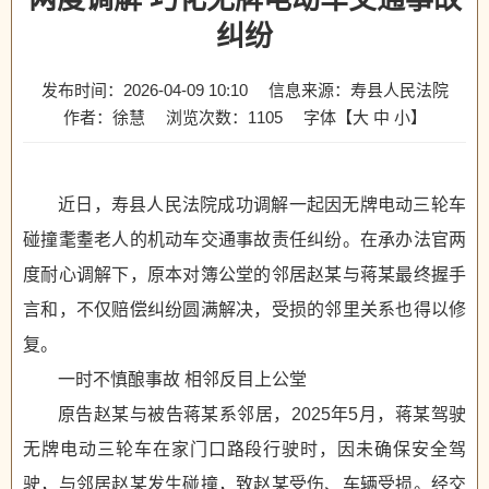
纠纷
发布时间：2026-04-09 10:10
信息来源：寿县人民法院
作者：徐慧
浏览次数：
1105
字体【
大
中
小
】
近日，寿县人民法院成功调解一起因无牌电动三轮车
碰撞耄耋老人的机动车交通事故责任纠纷。在承办法官两
度耐心调解下，原本对簿公堂的邻居赵某与蒋某最终握手
言和，不仅赔偿纠纷圆满解决，受损的邻里关系也得以修
复。
一时不慎酿事故 相邻反目上公堂
原告赵某与被告蒋某系邻居，2025年5月，蒋某驾驶
无牌电动三轮车在家门口路段行驶时，因未确保安全驾
驶，与邻居赵某发生碰撞，致赵某受伤、车辆受损。经交