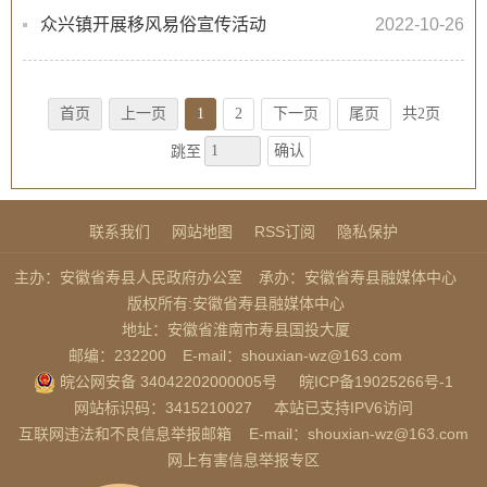
众兴镇开展移风易俗宣传活动
2022-10-26
首页
上一页
1
2
下一页
尾页
共2页
确认
跳至
联系我们
网站地图
RSS订阅
隐私保护
主办：安徽省寿县人民政府办公室
承办：安徽省寿县融媒体中心
版权所有:安徽省寿县融媒体中心
地址：安徽省淮南市寿县国投大厦
邮编：232200
E-mail：shouxian-wz@163.com
皖公网安备 34042202000005号
皖ICP备19025266号-1
网站标识码：3415210027
本站已支持IPV6访问
互联网违法和不良信息举报邮箱
E-mail：shouxian-wz@163.com
网上有害信息举报专区