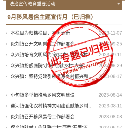
法治宣传教育重要活动
9月移风易俗主题宣传月（已归档）
本栏目为归档栏目，不再更新
2023-11-07
炎刘镇召开文明创建工作部署会
2023-09-25
众兴镇培育文明风尚“软实力” 助力乡村振兴“硬支撑”
2023-09-11
众兴镇扮靓庭院“小美”绘就乡村“大美”
2023-08-29
众兴镇：坚持党建引领谱写乡村振兴和美画卷
2023-08-17
小甸镇多举措推动乡风文明建设
2023-08-14
迎河镇强化农村精神文明建设赋能乡村振兴
2023-08-11
炎刘镇召开移风易俗工作部署会
2023-08-08
保义镇驻村工作队联合村“两委”开展“五好家庭、最美家庭”评比活动
2023-06-07