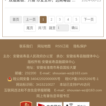
双庙集镇：开展“珍爱生命，远离毒品”活动
2024-08-13
首页
上一页
1
2
3
4
5
下一页
确认
尾页
共7页
跳至
联系我们
网站地图
RSS订阅
隐私保护
主办：安徽省寿县人民政府办公室
承办：安徽省寿县融媒体中心
版权所有:安徽省寿县融媒体中心
地址：安徽省淮南市寿县国投大厦
邮编：232200
E-mail：shouxian-wz@163.com
皖公网安备 34042202000005号
皖ICP备19025266号-1
网站标识码：3415210027
本站已支持IPV6访问
互联网违法和不良信息举报邮箱
E-mail：shouxian-wz@163.com
网上有害信息举报专区