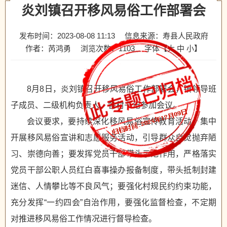
炎刘镇召开移风易俗工作部署会
发布时间：2023-08-08 11:13
信息来源：寿县人民政府
作者：芮鸿勇
浏览次数：
1103
字体【
大
中
小
】
8月8日，炎刘镇召开移风易俗工作部署会，镇领导班
子成员、二级机构负责人、各村书记参加会议。
会议要求，要持续深化移风易俗宣传教育活动，集中
开展移风易俗宣讲和志愿服务活动，引导群众自觉抛弃陋
习、崇德向善；要发挥党员干部带头示范作用，严格落实
党员干部公职人员红白喜事操办报备制度，带头抵制封建
迷信、人情攀比等不良风气；要强化村规民约约束功能，
充分发挥“一约四会”自治作用，要强化监督检查，不定期
对推进移风易俗工作情况进行督导检查。