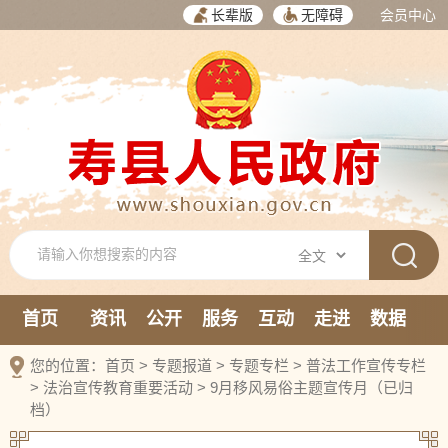
长辈版
无障碍
会员中心
首页
资讯
公开
服务
互动
走进
数据
新媒体
您的位置：
首页
>
专题报道
>
专题专栏
>
普法工作宣传专栏
>
法治宣传教育重要活动
>
9月移风易俗主题宣传月（已归
档）