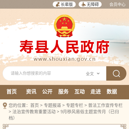
长辈版
无障碍
会员中心
首页
资讯
公开
服务
互动
走进
数据
新媒体
您的位置：
首页
>
专题报道
>
专题专栏
>
普法工作宣传专栏
>
法治宣传教育重要活动
>
9月移风易俗主题宣传月（已归
档）