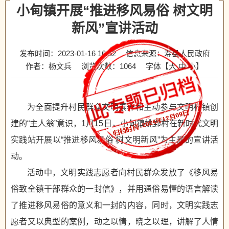
小甸镇开展“推进移风易俗 树文明
新风”宣讲活动
发布时间：2023-01-16 16:52
信息来源：寿县人民政府
作者：杨文兵
浏览次数：
1064
字体【
大
中
小
】
为全面提升村民群众文明素养和主动参与文明村镇创
建的“主人翁”意识，1月15日，小甸镇姚郢村在新时代文明
实践站开展以“推进移风易俗 树文明新风”为主题的宣讲活
动。
活动中，文明实践志愿者向村民群众发放了《移风易
俗致全镇干部群众的一封信》，并用通俗易懂的语言解读
了推进移风易俗的意义和一封的内容，同时，文明实践志
愿者又以典型的案例，动之以情，晓之以理，讲解了人情