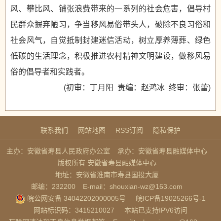
风、攀比风、铺张浪费带来的一系列的社会危害，倡导村
民群众摒弃陋习，争当移风易俗带头人，破除不良习俗和
社会风气，自觉抵制封建迷信活动，树立厚养薄葬、绿色
低碳的生活理念，积极推进农村精神文明建设，做移风易
俗的倡导者和实践者。
(初审：丁月阳 责编：赵鸿冰 终审：张蕾)
联系我们
网站地图
RSS订阅
隐私保护
主办：安徽省寿县人民政府办公室
承办：安徽省寿县融媒体中心
版权所有:安徽省寿县融媒体中心
地址：安徽省淮南市寿县国投大厦
邮编：232200
E-mail：shouxian-wz@163.com
皖公网安备 34042202000005号
皖ICP备19025266号-1
网站标识码：3415210027
本站已支持IPV6访问