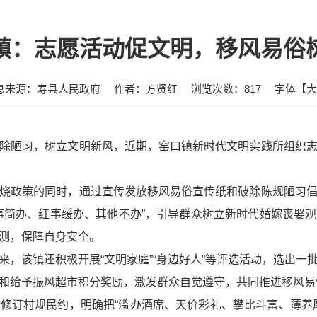
镇：志愿活动促文明，移风易俗
息来源：寿县人民政府
作者：方贤红
浏览次数：
817
字体【
大
除陋习，树立文明新风，近期，窑口镇新时代文明实践所组织
烧政策的同时，通过宣传发放移风易俗宣传纸和破除陈规陋习
事简办、红事缓办、其他不办”，引导群众树立新时代婚嫁丧娶
测，保障自身安全。
来，该镇还积极开展“文明家庭”“身边好人”等评选活动，选出一
和给予振风超市积分奖励，激发群众自觉遵守，共同推进移风易
修订村规民约，明确把“滥办酒席、天价彩礼、攀比斗富、薄养