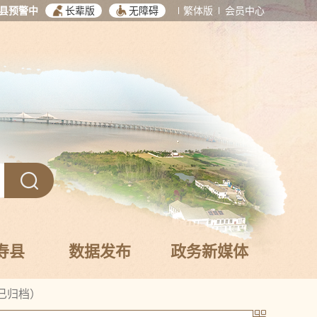
县预警中
长辈版
无障碍
繁体版
会员中心
寿县
数据发布
政务新媒体
已归档）