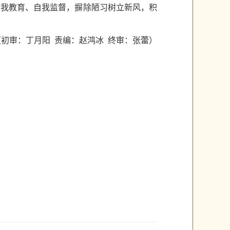
自我教育、自我监督，摒除陋习树立新风，积
（初审：丁月阳 责编：赵鸿冰 终审：张蕾）