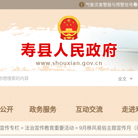
气象灾害警报与预警信号
寿
公开
政务服务
互动交流
走进
宣传专栏
>
法治宣传教育重要活动
>
9月移风易俗主题宣传月（