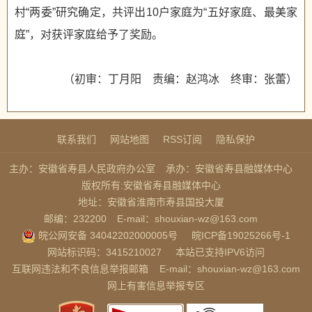
村“两委”研究确定，共评出10户家庭为“五好家庭、最美家
庭”，对获评家庭给予了奖励。
（初审：丁月阳 责编：赵鸿冰 终审：张蕾）
联系我们
网站地图
RSS订阅
隐私保护
主办：安徽省寿县人民政府办公室
承办：安徽省寿县融媒体中心
版权所有:安徽省寿县融媒体中心
地址：安徽省淮南市寿县国投大厦
邮编：232200
E-mail：shouxian-wz@163.com
皖公网安备 34042202000005号
皖ICP备19025266号-1
网站标识码：3415210027
本站已支持IPV6访问
互联网违法和不良信息举报邮箱
E-mail：shouxian-wz@163.com
网上有害信息举报专区