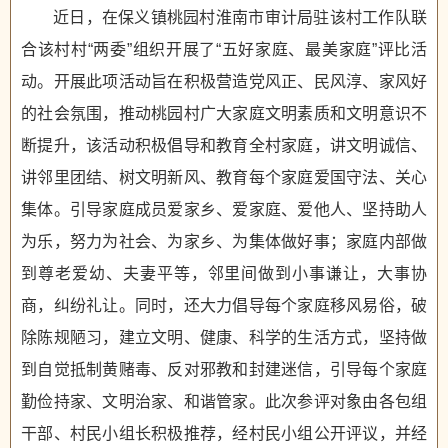
近日，在保义镇桃园村淮南市审计局驻该村工作队联
合该村村“两委”组织开展了“五好家庭、最美家庭”评比活
动。开展此项活动旨在积极营造党风正、民风淳、家风好
的社会氛围，推动桃园村广大家庭文明素质和文明意识不
断提升，该活动积极倡导和教育全村家庭，讲文明诚信、
讲邻里团结、树文明新风、教育每个家庭爱国守法、关心
集体。引导家庭成员爱家乡、爱家庭、爱他人、坚持助人
为乐，努力为社会、为家乡、为集体做好事；家庭内部做
到尊老爱幼、夫妻平等，邻里间做到小事谦让，大事协
商，纠纷礼让。同时，还大力倡导每个家庭移风易俗，破
除陈规陋习，建立文明、健康、科学的生活方式，坚持做
到自觉抵制黄赌毒、反对邪教和封建迷信，引导每个家庭
勤俭持家、文明治家、和谐管家。此次参评对象由各包组
干部、村民小组长积极推荐，经村民小组公开评议，并经