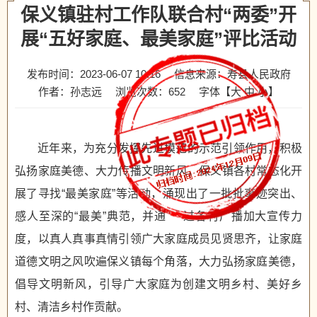
保义镇驻村工作队联合村“两委”开
展“五好家庭、最美家庭”评比活动
发布时间：2023-06-07 10:16
信息来源：寿县人民政府
作者：孙志远
浏览次数：
652
字体【
大
中
小
】
近年来，为充分发挥先进模范的示范引领作用，积极
弘扬家庭美德、大力传播文明新风，保义镇各村常态化开
展了寻找“最美家庭”等活动，涌现出了一批批事迹突出、
感人至深的“最美”典范，并通 过各村广播加大宣传力
度，以真人真事真情引领广大家庭成员见贤思齐，让家庭
道德文明之风吹遍保义镇每个角落，大力弘扬家庭美德，
倡导文明新风，引导广大家庭为创建文明乡村、美好乡
村、清洁乡村作贡献。