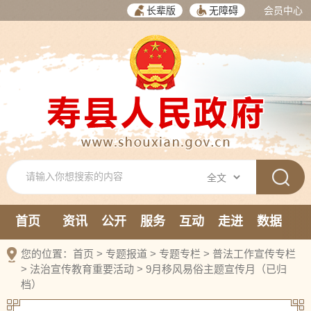
长辈版
无障碍
会员中心
首页
资讯
公开
服务
互动
走进
数据
新媒体
您的位置：
首页
>
专题报道
>
专题专栏
>
普法工作宣传专栏
>
法治宣传教育重要活动
>
9月移风易俗主题宣传月（已归
档）