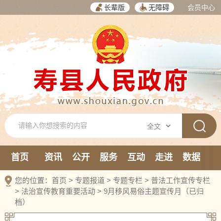
长辈版
无障碍
会员中心
首页
资讯
公开
服务
互动
走进
数据
新媒体
您的位置：
首页
>
专题报道
>
专题专栏
>
普法工作宣传专栏
>
法治宣传教育重要活动
>
9月移风易俗主题宣传月（已归
档）