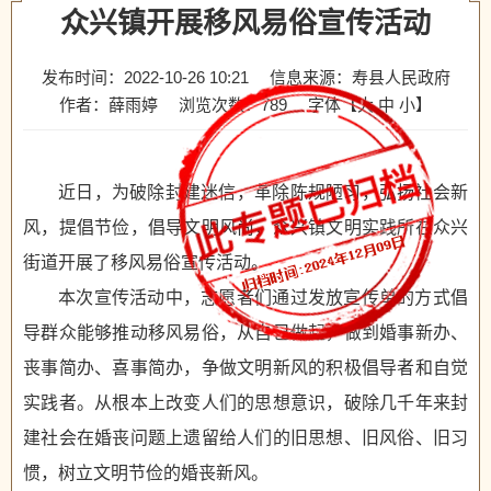
众兴镇开展移风易俗宣传活动
发布时间：2022-10-26 10:21
信息来源：寿县人民政府
作者：薛雨婷
浏览次数：
789
字体【
大
中
小
】
近日，为破除封建迷信，革除陈规陋习，弘扬社会新
风，提倡节俭，倡导文明风尚，众兴镇文明实践所在众兴
街道开展了移风易俗宣传活动。
本次宣传活动中，志愿者们通过发放宣传单的方式倡
导群众能够推动移风易俗，从自己做起，做到婚事新办、
丧事简办、喜事简办，争做文明新风的积极倡导者和自觉
实践者。从根本上改变人们的思想意识，破除几千年来封
建社会在婚丧问题上遗留给人们的旧思想、旧风俗、旧习
惯，树立文明节俭的婚丧新风。