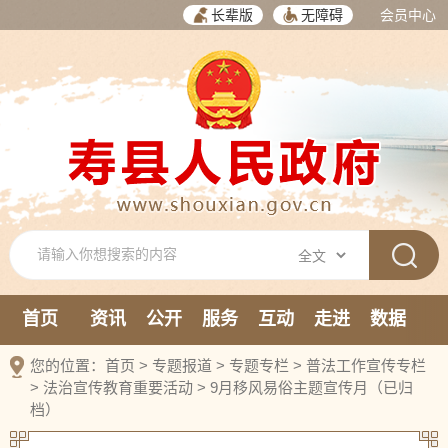
长辈版
无障碍
会员中心
首页
资讯
公开
服务
互动
走进
数据
新媒体
您的位置：
首页
>
专题报道
>
专题专栏
>
普法工作宣传专栏
>
法治宣传教育重要活动
>
9月移风易俗主题宣传月（已归
档）