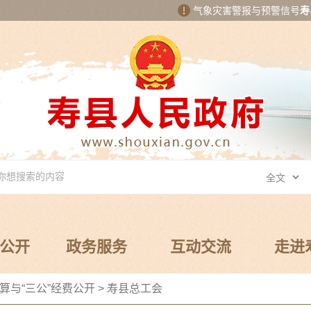
气象灾害警报与预警信号
寿
公开
政务服务
互动交流
走进
算与“三公”经费公开
>
寿县总工会