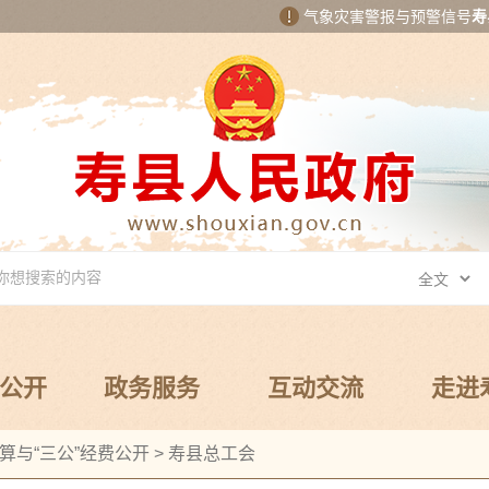
气象灾害警报与预警信号
寿
公开
政务服务
互动交流
走进
算与“三公”经费公开
>
寿县总工会