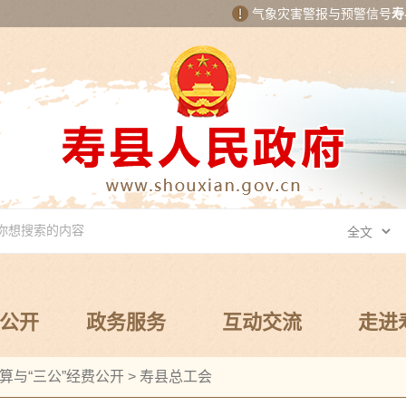
气象灾害警报与预警信号
寿
公开
政务服务
互动交流
走进
算与“三公”经费公开
>
寿县总工会