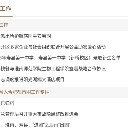
工作
工作
刘派出所护航辖区平安暑期
经开区多家企业与社会组织联合开展公益助农爱心活动
026年寿县第一中学、寿县第一中学（新桥校区）录取新生名单
华快餐与淮南师范学院生物工程学院签署战略合作协议
奇志调度推进阳光湖樾大酒店项目
融入合肥都市圈工作专栏
目已归档
应急管理局召开重大事故隐患整改推进会
，淮南，寿县：“进圈”之后再“出圈”