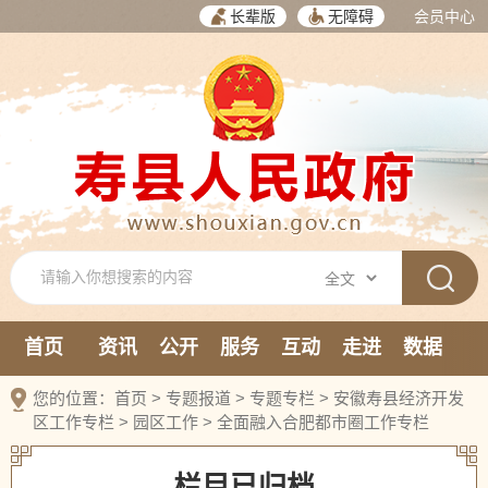
长辈版
无障碍
会员中心
首页
资讯
公开
服务
互动
走进
数据
新媒体
您的位置：
首页
>
专题报道
>
专题专栏
>
安徽寿县经济开发
区工作专栏
>
园区工作
>
全面融入合肥都市圈工作专栏
栏目已归档