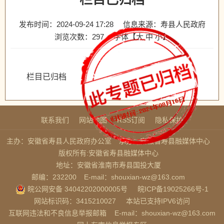
发布时间：2024-09-24 17:28
信息来源：寿县人民政府
浏览次数：
297
字体【
大
中
小
】
栏目已归档
联系我们
网站地图
RSS订阅
隐私保护
主办：安徽省寿县人民政府办公室
承办：安徽省寿县融媒体中心
版权所有:安徽省寿县融媒体中心
地址：安徽省淮南市寿县国投大厦
邮编：232200
E-mail：shouxian-wz@163.com
皖公网安备 34042202000005号
皖ICP备19025266号-1
网站标识码：3415210027
本站已支持IPV6访问
互联网违法和不良信息举报邮箱
E-mail：shouxian-wz@163.com