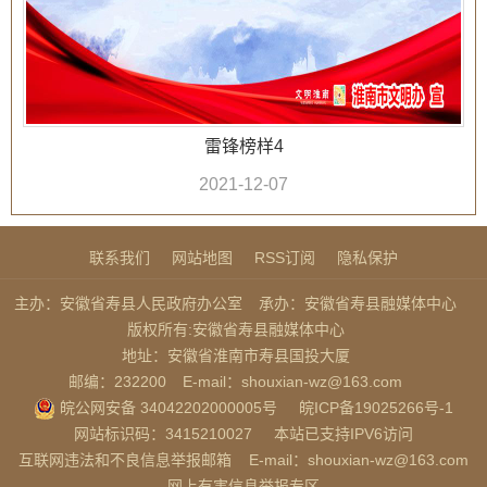
雷锋榜样4
2021-12-07
联系我们
网站地图
RSS订阅
隐私保护
主办：安徽省寿县人民政府办公室
承办：安徽省寿县融媒体中心
版权所有:安徽省寿县融媒体中心
地址：安徽省淮南市寿县国投大厦
邮编：232200
E-mail：shouxian-wz@163.com
皖公网安备 34042202000005号
皖ICP备19025266号-1
网站标识码：3415210027
本站已支持IPV6访问
互联网违法和不良信息举报邮箱
E-mail：shouxian-wz@163.com
网上有害信息举报专区