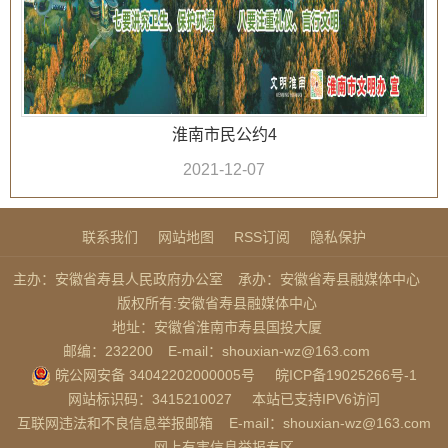
淮南市民公约4
2021-12-07
联系我们
网站地图
RSS订阅
隐私保护
主办：安徽省寿县人民政府办公室
承办：安徽省寿县融媒体中心
版权所有:安徽省寿县融媒体中心
地址：安徽省淮南市寿县国投大厦
邮编：232200
E-mail：shouxian-wz@163.com
皖公网安备 34042202000005号
皖ICP备19025266号-1
网站标识码：3415210027
本站已支持IPV6访问
互联网违法和不良信息举报邮箱
E-mail：shouxian-wz@163.com
网上有害信息举报专区