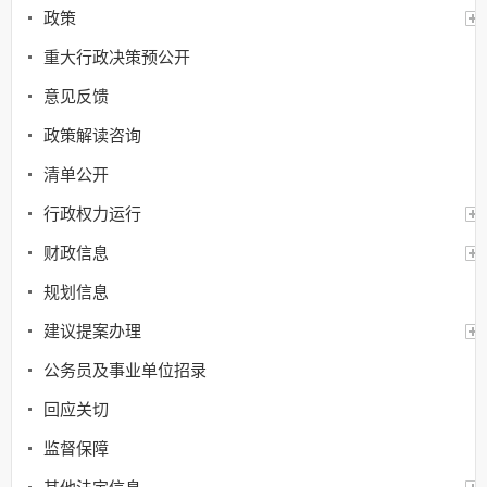
政策
重大行政决策预公开
意见反馈
政策解读咨询
清单公开
行政权力运行
财政信息
规划信息
建议提案办理
公务员及事业单位招录
回应关切
监督保障