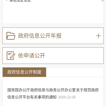
其他法定信息
政府信息公开年报
依申请公开
政府信息公开制度
国务院办公厅政府信息与政务公开办公室关于规范政府
信息公开平台有关事项的通知
2025-12-05