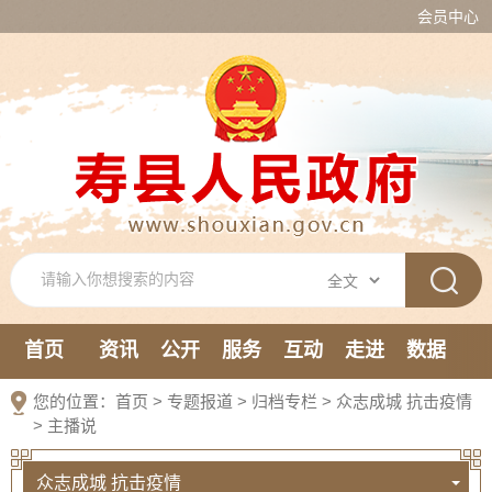
会员中心
首页
资讯
公开
服务
互动
走进
数据
新媒体
您的位置：
首页
>
专题报道
>
归档专栏
>
众志成城 抗击疫情
>
主播说
众志成城 抗击疫情