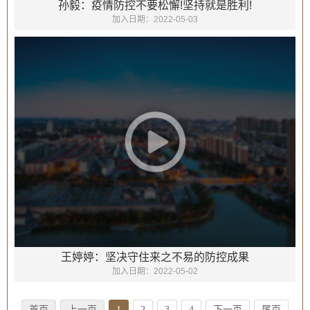
孙毅：疫情防控不要松懈!坚持就是胜利!
加入日期：
2022-05-03
王婷婷：坚决守住来之不易的防控成果
加入日期：
2022-05-02
首页
上一页
1
2
3
4
下一页
尾页