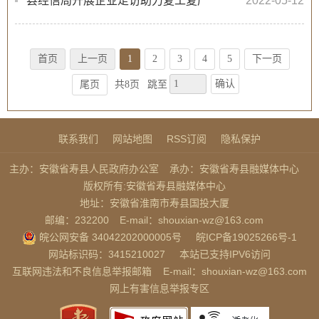
县经信局开展企业走访助力复工复产
2022-05-12
首页
上一页
1
2
3
4
5
下一页
确认
尾页
共8页
跳至
联系我们
网站地图
RSS订阅
隐私保护
主办：安徽省寿县人民政府办公室
承办：安徽省寿县融媒体中心
版权所有:安徽省寿县融媒体中心
地址：安徽省淮南市寿县国投大厦
邮编：232200
E-mail：shouxian-wz@163.com
皖公网安备 34042202000005号
皖ICP备19025266号-1
网站标识码：3415210027
本站已支持IPV6访问
互联网违法和不良信息举报邮箱
E-mail：shouxian-wz@163.com
网上有害信息举报专区