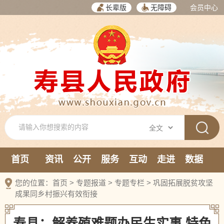
长辈版
无障碍
会员中心
首页
资讯
公开
服务
互动
走进
数据
新媒体
您的位置：
首页
>
专题报道
>
专题专栏
>
巩固拓展脱贫攻坚
成果同乡村振兴有效衔接
寿县：解养殖难题办民生实事 特色