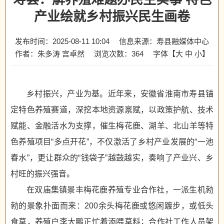
产业绘就乡村振兴民生画卷
发布时间：2025-08-11 10:04
信息来源：寿县融媒体中心
作者：朱多涛 宫卓然
浏览次数：
364
字体【
大
中
小
】
乡村振兴，产业为基。近年来，安徽省淮南市寿县锚
定特色养殖赛道，深挖本地资源禀赋，以政策护航、技术
赋能、金融活水为支撑，催生梅花鹿、湖羊、北山羊等特
色养殖项目“多点开花”，不仅激活了乡村产业发展的“一池
春水”，更让群众的“钱袋子”越鼓越实，奏响了产业兴、乡
村旺的振兴强音。
在双庙集镇景丰梅花鹿养殖专业合作社，一派生机勃
勃的景象扑面而来：200余头梅花鹿或悠闲踱步，或低头
食草，养殖户李大鹏正忙着添喂草料；合作社工作人员架