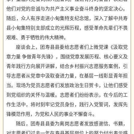
他们对党的忠诚与为共产主义事业奋斗终身的坚定决心。
随后，众人有序走进小甸集特支纪念馆，深入了解中共寿
县小甸集特别支部成立的光辉历程，感受革命先辈们不畏
艰难、勇于牺牲的伟大精神。
座谈会上，团寿县县委给志愿者们上微党课《汲取党
章力量 争做青年先锋》，围绕党章发展历程、核心要义及
青年践行方向展开讲解，结合乡村振兴志愿服务案例，引
导志愿者从党章中汲取奋进力量，在基层一线彰显青年担
当。现场为党员志愿者们发放政治生日贺卡，让他们感受
到党组织的关怀与温暖。志愿者们纷纷表示，在今后的工
作生活中，将时刻牢记党员身份，践行入党誓词，发挥先
锋模范作用，为党和人民的事业不懈奋斗。
随后，团寿县县委为离岗志愿者发放感谢信、书籍，
对志愿者们过去一年在寿县基层岗位上的努力付出表示感