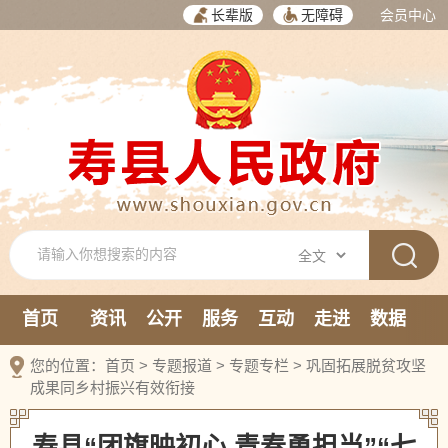
长辈版
无障碍
会员中心
首页
资讯
公开
服务
互动
走进
数据
新媒体
您的位置：
首页
>
专题报道
>
专题专栏
>
巩固拓展脱贫攻坚
成果同乡村振兴有效衔接
寿县“团旗映初心 青春勇担当”“七