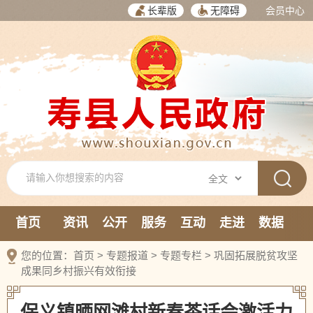
长辈版
无障碍
会员中心
首页
资讯
公开
服务
互动
走进
数据
新媒体
您的位置：
首页
>
专题报道
>
专题专栏
>
巩固拓展脱贫攻坚
成果同乡村振兴有效衔接
保义镇晒网滩村新春茶话会激活力