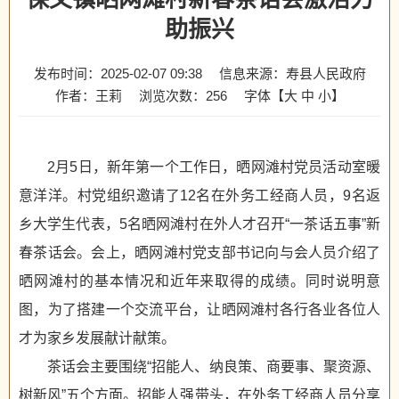
助振兴
发布时间：2025-02-07 09:38
信息来源：寿县人民政府
作者：王莉
浏览次数：
256
字体【
大
中
小
】
2月5日，新年第一个工作日，晒网滩村党员活动室暖
意洋洋。村党组织邀请了12名在外务工经商人员，9名返
乡大学生代表，5名晒网滩村在外人才召开“一茶话五事”新
春茶话会。会上，晒网滩村党支部书记向与会人员介绍了
晒网滩村的基本情况和近年来取得的成绩。同时说明意
图，为了搭建一个交流平台，让晒网滩村各行各业各位人
才为家乡发展献计献策。
茶话会主要围绕“招能人、纳良策、商要事、聚资源、
树新风”五个方面。招能人强带头，在外务工经商人员分享