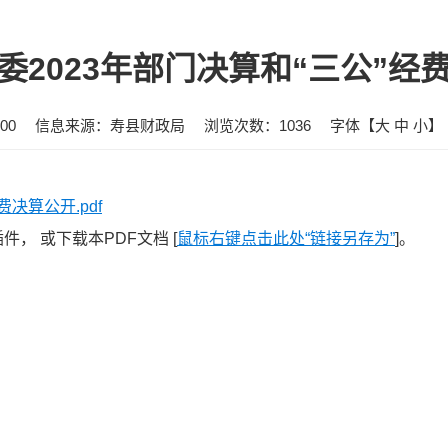
委2023年部门决算和“三公”经
00
信息来源：寿县财政局
浏览次数：
1036
字体【
大
中
小
】
决算公开.pdf
， 或下载本PDF文档 [
鼠标右键点击此处“链接另存为”
]。