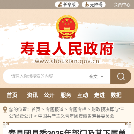
长辈版
无障碍
会员中心
首页
资讯
公开
服务
互动
走进
数据
新媒体
您的位置：
首页
>
专题报道
>
专题专栏
>
财政预决算与“三
公”经费公开
>
中国共产主义青年团安徽省寿县委员会
寿县团县委2025年部门及其下属单