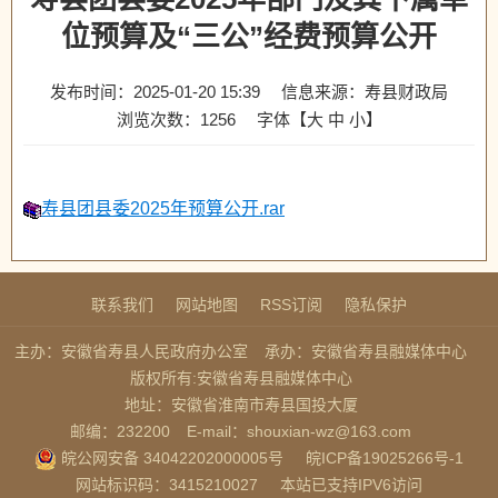
位预算及“三公”经费预算公开
发布时间：2025-01-20 15:39
信息来源：寿县财政局
浏览次数：
1256
字体【
大
中
小
】
寿县团县委2025年预算公开.rar
联系我们
网站地图
RSS订阅
隐私保护
主办：安徽省寿县人民政府办公室
承办：安徽省寿县融媒体中心
版权所有:安徽省寿县融媒体中心
地址：安徽省淮南市寿县国投大厦
邮编：232200
E-mail：shouxian-wz@163.com
皖公网安备 34042202000005号
皖ICP备19025266号-1
网站标识码：3415210027
本站已支持IPV6访问