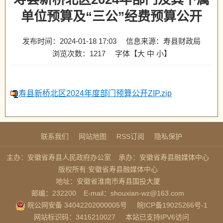
单位预算及“三公”经费预算公开
发布时间：2024-01-18 17:03
信息来源：寿县财政局
浏览次数：
1217
字体【
大
中
小
】
寿县新桥北区2024年度部门预算公开ZIP.zip
联系我们
网站地图
RSS订阅
隐私保护
主办：安徽省寿县人民政府办公室
承办：安徽省寿县融媒体中心
版权所有:安徽省寿县融媒体中心
地址：安徽省淮南市寿县国投大厦
邮编：232200
E-mail：shouxian-wz@163.com
皖公网安备 34042202000005号
皖ICP备19025266号-1
网站标识码：3415210027
本站已支持IPV6访问