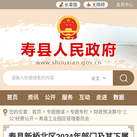
长辈版
无障碍
会员中心
首页
资讯
公开
服务
互动
走进
数据
新媒体
您的位置：
首页
>
专题报道
>
专题专栏
>
财政预决算与“三
公”经费公开
>
寿县工业园区管理委员会
寿县新桥北区2024年部门及其下属