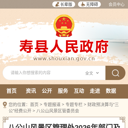
长辈版
无障碍
会员中心
首页
资讯
公开
服务
互动
走进
数据
新媒体
您的位置：
首页
>
专题报道
>
专题专栏
>
财政预决算与“三
公”经费公开
>
八公山风景区管委员会
八公山风景区管理处2026年部门及