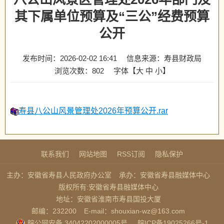
其下属单位预算及“三公”经费预算
公开
发布时间：2026-02-02 16:41
信息来源：寿县财政局
浏览次数：
802
字体【
大
中
小
】
寿县八公山风景管理处2026年预算公开.rar
联系我们
网站地图
RSS订阅
隐私保护
主办：安徽省寿县人民政府办公室
承办：安徽省寿县融媒体中心
版权所有:安徽省寿县融媒体中心
地址：安徽省淮南市寿县国投大厦
邮编：232200
E-mail：shouxian-wz@163.com
皖公网安备 34042202000005号
皖ICP备19025266号-1