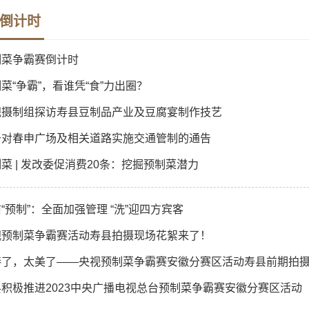
倒计时
制菜争霸赛倒计时
菜“争霸”，看谁凭“食”力出圈？
视摄制组探访寿县豆制品产业及豆腐宴制作技艺
于对春申广场及相关道路实施交通管制的通告
菜 | 发改委促消费20条：挖掘预制菜潜力
“预制”：全面加强管理 “洗”迎四方宾客
视预制菜争霸赛活动寿县拍摄现场花絮来了！
棒了，太美了——央视预制菜争霸赛安徽分赛区活动寿县前期拍
县积极推进2023中央广播电视总台预制菜争霸赛安徽分赛区活动