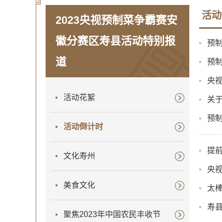
活动
2023央视预制菜争霸赛安
徽分赛区寿县活动特别报
预
道
预制
央
活动花絮
关
预制
活动倒计时
提前
文化寿州
央
美食文化
太
寿
聚焦2023年中国农民丰收节