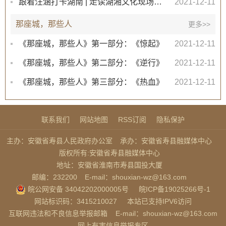
跟着汪涵打卡湖南 | 走读湖湘文化现场3《岳阳楼记》
2021-12-11
那座城，那些人
更多>>
《那座城，那些人》第一部分：《惊起》
2021-12-11
《那座城，那些人》第二部分：《逆行》
2021-12-11
《那座城，那些人》第三部分：《热血》
2021-12-11
联系我们
网站地图
RSS订阅
隐私保护
主办：安徽省寿县人民政府办公室
承办：安徽省寿县融媒体中心
版权所有:安徽省寿县融媒体中心
地址：安徽省淮南市寿县国投大厦
邮编：232200
E-mail：shouxian-wz@163.com
皖公网安备 34042202000005号
皖ICP备19025266号-1
网站标识码：3415210027
本站已支持IPV6访问
互联网违法和不良信息举报邮箱
E-mail：shouxian-wz@163.com
网上有害信息举报专区